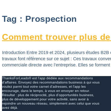
Aller
au
Tag :
Prospection
contenu
Comment trouver plus de 
Introduction Entre 2019 et 2024, plusieurs études B2B
travaux font référence sur ce sujet : Ces travaux conv
commerciale directe avec l’entreprise. Elles se forment
ThanksForLeads® est l’app dédiée aux recommandations
d’affaires. Envoyez des recommandations business à qui vous
voulez parmi tout votre carnet d’adresses, et l’app les
encourage, dans le temps, à vous en envoyer en retour.
Résultat : plus de réciprocité, plus d’opportunités business,
plus de développement pour votre activité, sans avoir à
rejoindre un nouveau réseau, simplement avec celui que vous
avez déjà.