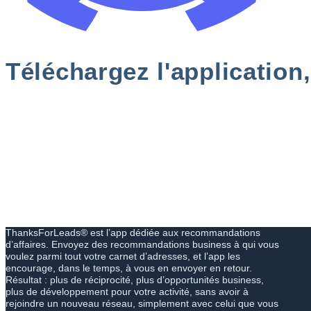
Téléchargez l'application
ThanksForLeads® est l’app dédiée aux recommandations
d’affaires. Envoyez des recommandations business à qui vous
voulez parmi tout votre carnet d’adresses, et l’app les
encourage, dans le temps, à vous en envoyer en retour.
Résultat : plus de réciprocité, plus d’opportunités business,
plus de développement pour votre activité, sans avoir à
rejoindre un nouveau réseau, simplement avec celui que vous