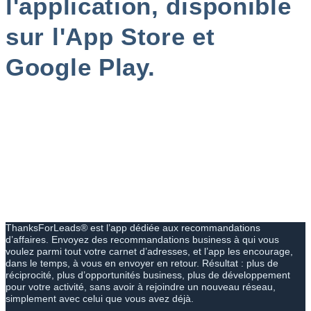
l'application, disponible
sur l'App Store et
Google Play.
ThanksForLeads® est l’app dédiée aux recommandations
d’affaires. Envoyez des recommandations business à qui vous
voulez parmi tout votre carnet d’adresses, et l’app les encourage,
dans le temps, à vous en envoyer en retour. Résultat : plus de
réciprocité, plus d’opportunités business, plus de développement
pour votre activité, sans avoir à rejoindre un nouveau réseau,
simplement avec celui que vous avez déjà.