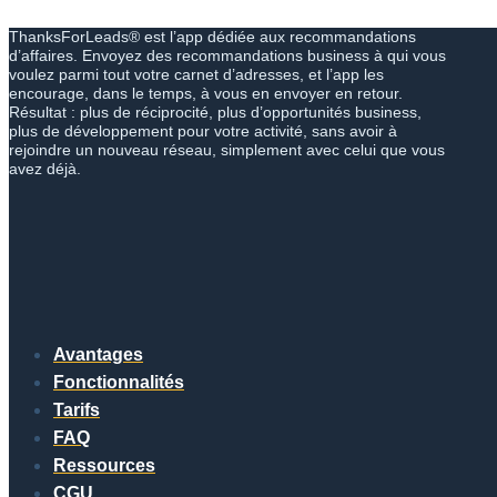
ThanksForLeads® est l’app dédiée aux recommandations
d’affaires. Envoyez des recommandations business à qui vous
voulez parmi tout votre carnet d’adresses, et l’app les
encourage, dans le temps, à vous en envoyer en retour.
Résultat : plus de réciprocité, plus d’opportunités business,
plus de développement pour votre activité, sans avoir à
rejoindre un nouveau réseau, simplement avec celui que vous
avez déjà.
Avantages
Fonctionnalités
Tarifs
FAQ
Ressources
CGU