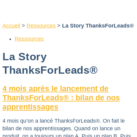
Aller
au
contenu
Accueil
>
Ressources
>
La Story ThanksForLeads®
Ressources
La Story
ThanksForLeads®
4 mois après le lancement de
ThanksForLeads® : bilan de nos
apprentissages
4 mois qu’on a lancé ThanksForLeads®. On fait le
bilan de nos apprentissages. Quand on lance un
produit, on a toujours un plan A. Puis un plan B. Puis