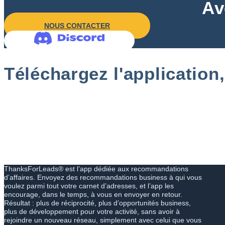
Av
NOUS CONTACTER
Téléchargez l'application
ThanksForLeads® est l’app dédiée aux recommandations
d’affaires. Envoyez des recommandations business à qui vous
voulez parmi tout votre carnet d’adresses, et l’app les
encourage, dans le temps, à vous en envoyer en retour.
Résultat : plus de réciprocité, plus d’opportunités business,
plus de développement pour votre activité, sans avoir à
rejoindre un nouveau réseau, simplement avec celui que vous