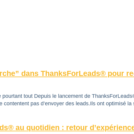
erche” dans ThanksForLeads® pour re
 pourtant tout Depuis le lancement de ThanksForLeads®, 
ontentent pas d’envoyer des leads.Ils ont optimisé la se
s® au quotidien : retour d’expérienc