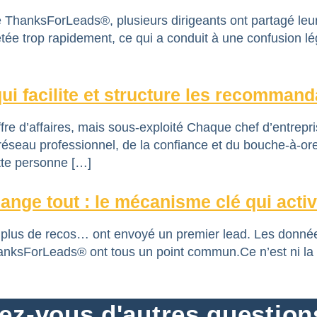
ThanksForLeads®, plusieurs dirigeants ont partagé leu
rétée trop rapidement, ce qui a conduit à une confusion 
i facilite et structure les recommanda
ffre d’affaires, mais sous-exploité Chaque chef d’entrepr
 réseau professionnel, de la confiance et du bouche-à-or
tte personne […]
ange tout : le mécanisme clé qui act
e plus de recos… ont envoyé un premier lead. Les données
ksForLeads® ont tous un point commun.Ce n’est ni la taill
ez-vous d'autres question