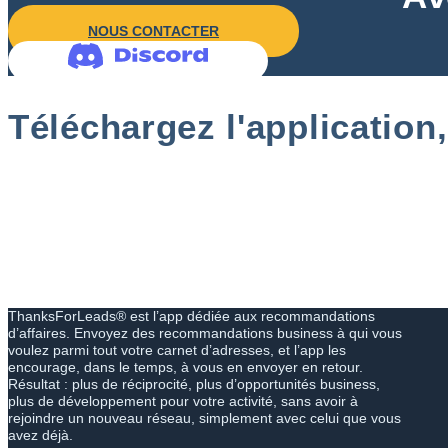
NOUS CONTACTER
Téléchargez l'application
ThanksForLeads® est l’app dédiée aux recommandations
d’affaires. Envoyez des recommandations business à qui vous
voulez parmi tout votre carnet d’adresses, et l’app les
encourage, dans le temps, à vous en envoyer en retour.
Résultat : plus de réciprocité, plus d’opportunités business,
plus de développement pour votre activité, sans avoir à
rejoindre un nouveau réseau, simplement avec celui que vous
avez déjà.