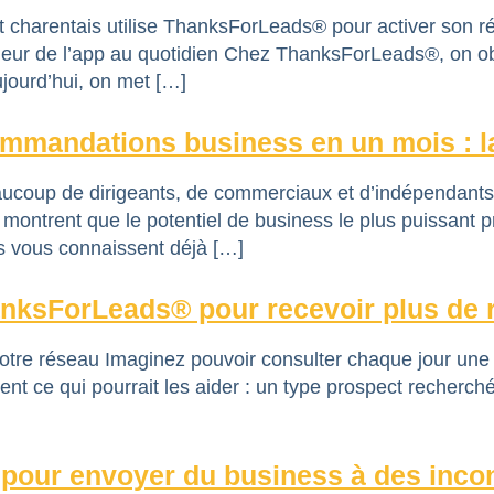
t charentais utilise ThanksForLeads® pour activer son r
aleur de l’app au quotidien Chez ThanksForLeads®, on obs
ujourd’hui, on met […]
ommandations business en un mois : 
aucoup de dirigeants, de commerciaux et d’indépendants 
e montrent que le potentiel de business le plus puissant p
ls vous connaissent déjà […]
anksForLeads® pour recevoir plus de 
otre réseau Imaginez pouvoir consulter chaque jour une
ent ce qui pourrait les aider : un type prospect recherch
pour envoyer du business à des incon